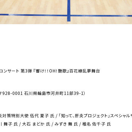
サート 第3弾 『響け！！OH！艶歌』百花繚乱夢舞台
28-0001 石川県輪島市河井町11部39-1）
対策特別大使 伍代 夏子 氏 / 「知って、肝炎プロジェクト」スペシャルサ
川 舞子 氏 / 大石 まどか 氏 / みずき 舞 氏 / 椎名 佐千子 氏